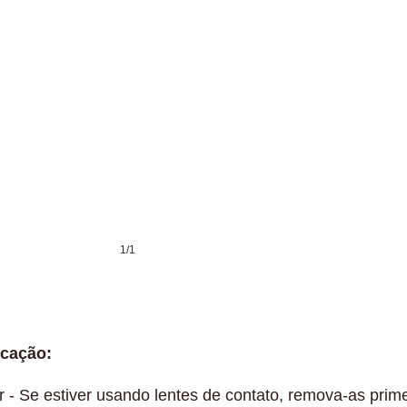
1/1
icação:
r - Se estiver usando lentes de contato, remova-as prim