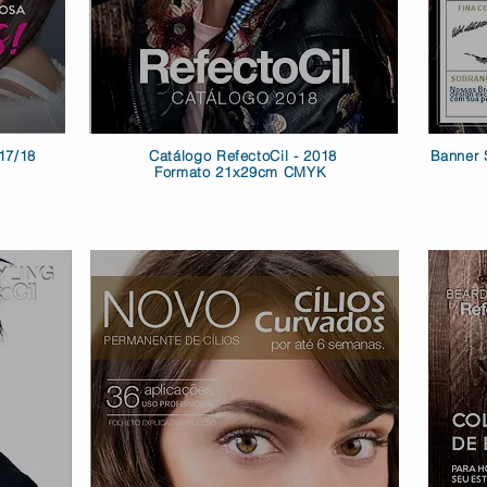
17/18
Catálogo RefectoCil - 2018
Banner 
Formato 21x29cm CMYK