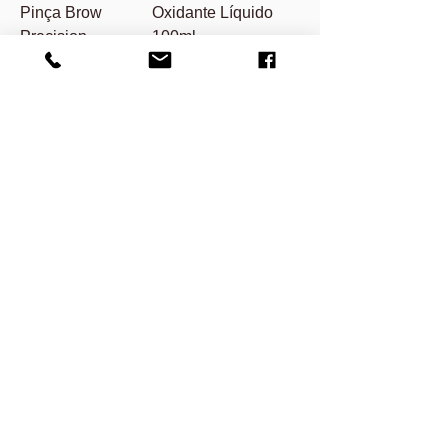
Pinça Brow
Oxidante Líquido
Precision
100ml
Oxidante Creme
100 ML
Importadora e Distribuidora Exclusiva
RefectoCil no Brasil
@2026 Ibitioca - Imp. & Exp. Ltda Todos os